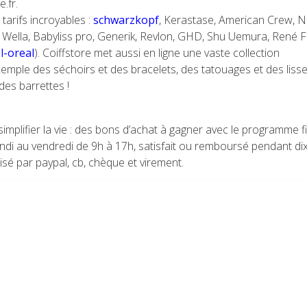
.fr.
arifs incroyables :
schwarzkopf
, Kerastase, American Crew, Ni
, Wella, Babyliss pro, Generik, Revlon, GHD, Shu Uemura, René F
-l-oreal
). Coiffstore met aussi en ligne une vaste collection
emple des séchoirs et des bracelets, des tatouages et des lisse
des barrettes !
implifier la vie : des bons d’achat à gagner avec le programme fi
ndi au vendredi de 9h à 17h, satisfait ou remboursé pendant dix
risé par paypal, cb, chèque et virement.
CATÉGORIES:
Actualités
Su