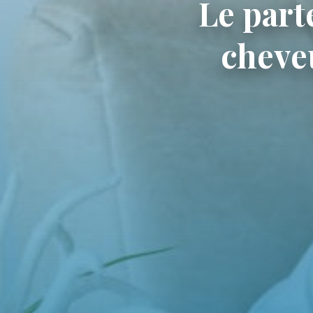
Le part
cheveu