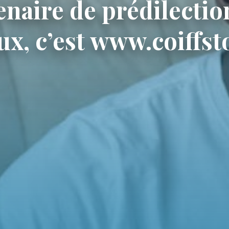
enaire de prédilectio
x, c’est www.coiffsto