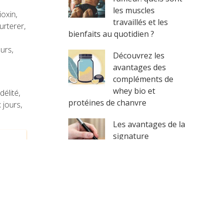
les muscles
oxin,
travaillés et les
urterer,
bienfaits au quotidien ?
urs,
Découvrez les
avantages des
compléments de
whey bio et
délité,
protéines de chanvre
 jours,
Les avantages de la
signature
électronique : une
révolution dans le
monde professionnel
Comprendre et prospérer
dans l’univers des cryptos
ivant