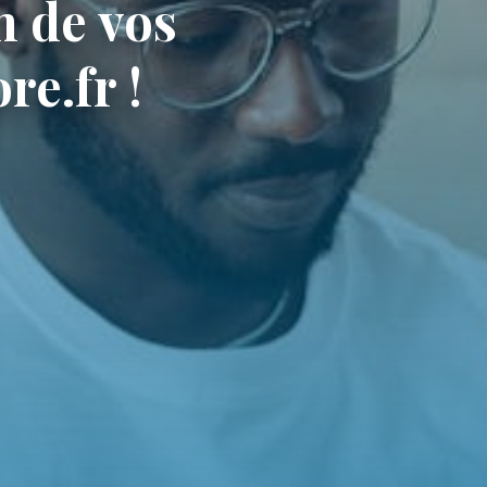
n de vos
re.fr !