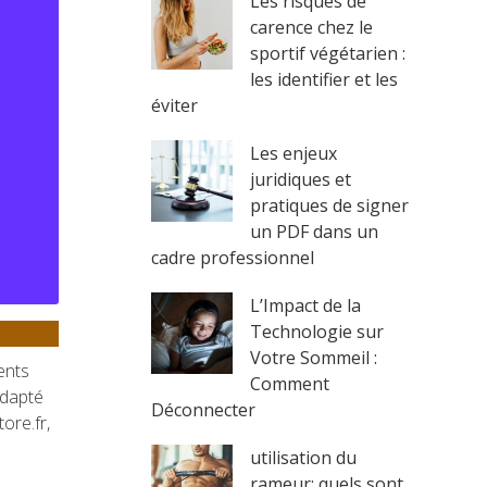
Les risques de
carence chez le
sportif végétarien :
les identifier et les
éviter
Les enjeux
juridiques et
pratiques de signer
un PDF dans un
cadre professionnel
L’Impact de la
Technologie sur
Votre Sommeil :
ents
Comment
adapté
Déconnecter
ore.fr,
utilisation du
rameur: quels sont