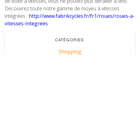
de boite à vitesses, vous ne pouvez plus dérailler à vélo.
Découvrez toute notre gamme de moyeu à vitesses
intégrées :
http://www.fabrikcycles.fr/fr1/roues/roues-a-
vitesses-integrees
CATÉGORIES:
Shopping
Suivant
Précédent
Offrez un coup de pouce naturel à votre
organisme avant le printemps avec des
superaliments