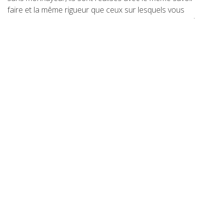
faire et la même rigueur que ceux sur lesquels vous
pouvez jouer dans les espaces de jeux ou les cafés. Là
encore, des accessoires annexes sont disponibles pour
l’entretien ou la réparation de tous les baby-foot.
CATÉGORIES:
Shopping
Suivant
Précédent
Offrez un coup de pouce naturel à votre
organisme avant le printemps avec des
superaliments