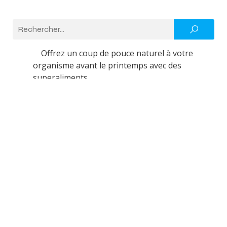
Offrez un coup de pouce naturel à votre
organisme avant le printemps avec des
superaliments
Les risques de carence chez le sportif
végétarien : les identifier et les éviter
Les enjeux juridiques et pratiques de signer
un PDF dans un cadre professionnel
L’Impact de la Technologie sur Votre
Sommeil : Comment Déconnecter
utilisation du rameur: quels sont les muscles
travaillés et les bienfaits au quotidien ?