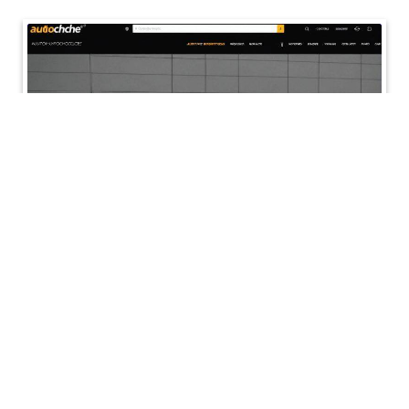
-
Eugénie Giordanengo
4 avril 2015
On trouve tout sur
autochoc.fr !
La société Auto Choc a vu le jour en 1969 et elle est
implantée à Cagnes-sur-Mer. Vous n’en avez jamais
entendu parler et vous ne[…]